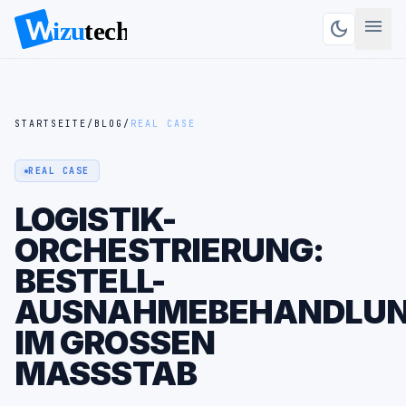
menu
dark_mode
STARTSEITE
/
BLOG
/
REAL CASE
REAL CASE
LOGISTIK-
ORCHESTRIERUNG:
BESTELL-
AUSNAHMEBEHANDLU
IM GROSSEN M
ASSSTAB