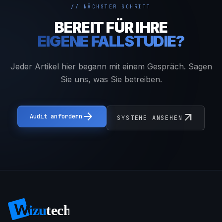
// NÄCHSTER SCHRITT
BEREIT FÜR IHRE
EIGENE FALLSTUDIE?
Jeder Artikel hier begann mit einem Gespräch. Sagen
Sie uns, was Sie betreiben.
arrow_forward
arrow_outward
Audit anfordern
SYSTEME ANSEHEN