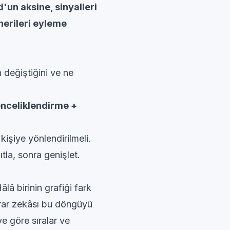
un aksine, sinyalleri
önerileri eyleme
değiştiğini ve ne
önceliklendirme +
işiye yönlendirilmeli.
ıtla, sonra genişlet.
lâ birinin grafiği fark
rar zekâsı bu döngüyü
iye göre sıralar ve