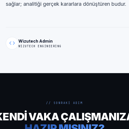
sağlar; analitiği gerçek kararlara dönüştüren budur.
Wizutech Admin
code
WIZUTECH ENGINEERING
// SONRAKI ADIM
KENDI VAKA ÇALIŞMANIZ
HAZIR MISINIZ?