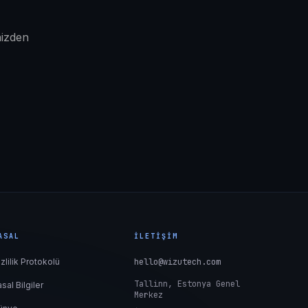
nizden
ASAL
İLETIŞIM
izlilik Protokolü
hello@wizutech.com
Tallinn, Estonya Genel
sal Bilgiler
Merkez