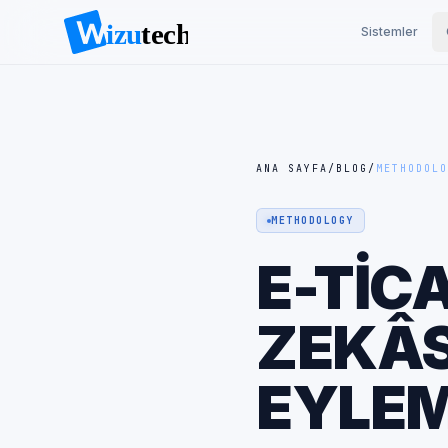
Sistemler
ANA SAYFA
/
BLOG
/
METHODOLO
METHODOLOGY
E-TIC
ZEKÂS
EYLE