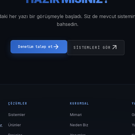
aki her yazı bir görüşmeyle başladı. Siz de mevcut sistemi
bahsedin.
arrow_forward
arrow_outward
Denetim talep et
SISTEMLERI GÖR
ÇÖZÜMLER
KURUMSAL
Y
Sistemler
Mimari
G
r.
Ürünler
Neden Biz
Ya