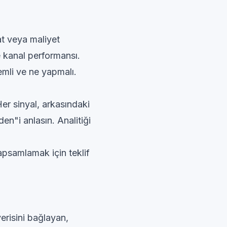
at veya maliyet
 kanal performansı.
nemli ve ne yapmalı.
er sinyal, arkasındaki
en"i anlasın. Analitiği
 kapsamlamak için
teklif
verisini bağlayan,