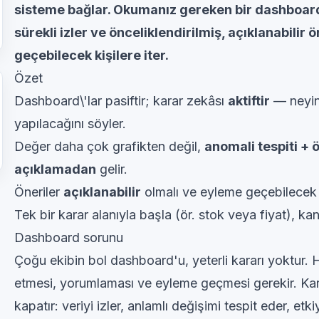
sisteme bağlar. Okumanız gereken bir dashboard'
sürekli izler ve önceliklendirilmiş, açıklanabilir 
geçebilecek kişilere iter.
Özet
Dashboard\'lar pasiftir; karar zekâsı
aktiftir
— neyin 
yapılacağını söyler.
Değer daha çok grafikten değil,
anomali tespiti + 
açıklamadan
gelir.
Öneriler
açıklanabilir
olmalı ve eyleme geçebilecek k
Tek bir karar alanıyla başla (ör. stok veya fiyat), kan
Dashboard sorunu
Çoğu ekibin bol dashboard'u, yeterli kararı yoktur. Hâ
etmesi, yorumlaması ve eyleme geçmesi gerekir. Ka
kapatır: veriyi izler, anlamlı değişimi tespit eder, etk