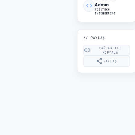
code
Admin
WIZUTECH
ENGINEERING
// PAYLAŞ
link
BAĞLANTIYI
KOPYALA
share
PAYLAŞ