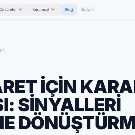
expand_more
expand_more
Çözümler
Kurumsal
Blog
İletişim
GY
ARET IÇIN KARA
I: SINYALLERI
ME DÖNÜŞTÜR