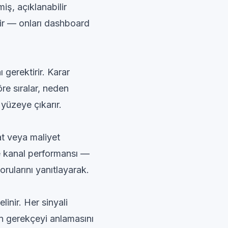
miş, açıklanabilir
dir — onları dashboard
 gerektirir. Karar
öre sıralar, neden
yüzeye çıkarır.
at veya maliyet
e kanal performansı —
orularını yanıtlayarak.
nir. Her sinyali
in gerekçeyi anlamasını