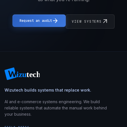
arrow_forward
arrow_outward
Request an audit
VIEW SYSTEMS
Wizutech builds systems that replace work.
AI and e-commerce systems engineering. We build
reliable systems that automate the manual work behind
your business.