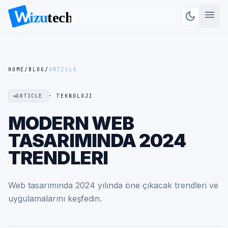
menu
dark_mode
HOME
/
BLOG
/
ARTICLE
ARTICLE
· TEKNOLOJI
MODERN WEB
TASARIMINDA 2024
TRENDLERI
Web tasarımında 2024 yılında öne çıkacak trendleri ve
uygulamalarını keşfedin.