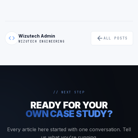
Wizutech Admin
code
arrow_back
ALL POSTS
WIZUTECH ENGINEERING
// NEXT STEP
READY FOR YOUR
OWN CASE STUDY?
Every article here started with one conversation. Tell
us what you're running.