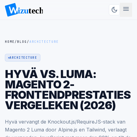
menu
dark_mode
HOME
/
BLOG
/
ARCHITECTURE
ARCHITECTURE
HYVÄ VS. LUMA:
MAGENTO 2-
FRONTENDPRESTATIES
VERGELEKEN (2026)
Hyvä vervangt de Knockout.js/RequireJS-stack van
Magento 2 Luma door Alpine.js en Tailwind, verlaagt