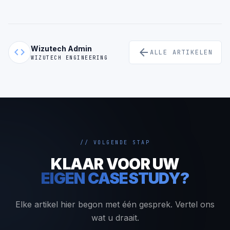
Wizutech Admin
code
arrow_back
ALLE ARTIKELEN
WIZUTECH ENGINEERING
// VOLGENDE STAP
KLAAR VOOR UW
EIGEN CASESTUDY?
Elke artikel hier begon met één gesprek. Vertel ons
wat u draait.