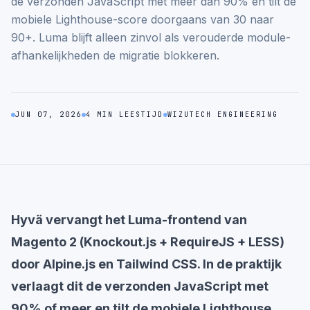
de verzonden JavaScript met meer dan 90% en tilt de
mobiele Lighthouse-score doorgaans van 30 naar
90+. Luma blijft alleen zinvol als verouderde module-
afhankelijkheden de migratie blokkeren.
JUN 07, 2026
4 MIN LEESTIJD
WIZUTECH ENGINEERING
Hyvä vervangt het Luma-frontend van
Magento 2 (Knockout.js + RequireJS + LESS)
door Alpine.js en Tailwind CSS. In de praktijk
verlaagt dit de verzonden JavaScript met
90% of meer en tilt de mobiele Lighthouse