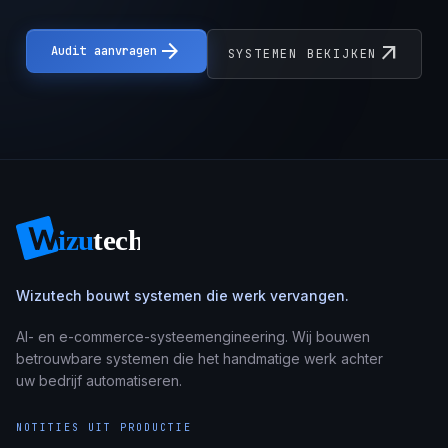
arrow_forward
arrow_outward
Audit aanvragen
SYSTEMEN BEKIJKEN
Wizutech bouwt systemen die werk vervangen.
AI- en e-commerce-systeemengineering. Wij bouwen
betrouwbare systemen die het handmatige werk achter
uw bedrijf automatiseren.
NOTITIES UIT PRODUCTIE