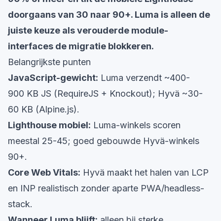
doorgaans van 30 naar 90+. Luma is alleen de
juiste keuze als verouderde module-
interfaces de migratie blokkeren.
Belangrijkste punten
JavaScript-gewicht:
Luma verzendt ~400-
900 KB JS (RequireJS + Knockout); Hyvä ~30-
60 KB (Alpine.js).
Lighthouse mobiel:
Luma-winkels scoren
meestal 25-45; goed gebouwde Hyvä-winkels
90+.
Core Web Vitals:
Hyvä maakt het halen van LCP
en INP realistisch zonder aparte PWA/headless-
stack.
Wanneer Luma blijft:
alleen bij sterke