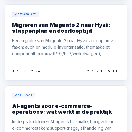
METHODOLOGY
Migreren van Magento 2 naar Hyvä:
stappenplan en doorlooptijd
Een migratie van Magento 2 naar Hyvä verloopt in vijf
fasen: audit en module-inventarisatie, themaskelet,
componentherbouw (PDP/PLP/winkelwagen),
checkout-migratie en QA plus launch. Voor een
middelgrote winkel doorgaans 4-8 weken, waarbij
JUN 07, 2026
2 MIN LEESTIJD
checkout en externe Knockout-modules de meeste
inspanning vergen.
REAL CASE
AI-agents voor e-commerce-
operations: wat werkt in de praktijk
In de praktijk lonen AI-agents bij smalle, hoogvolume
e-commercetaken: support-triage, afhandeling van