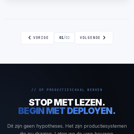
end-to-end met logging en alerts, en breid dan uit.
chevron_left
chevron_right
VORIGE
01
/
02
VOLGENDE
// OP PRODUCTIESCHAAL WERKEN
STOP MET LEZEN.
BEGIN MET DEPLOYEN.
Dit zijn geen hypotheses. Het zijn productiesystemen
die nu draaien. Laten we de uwe bouwen.