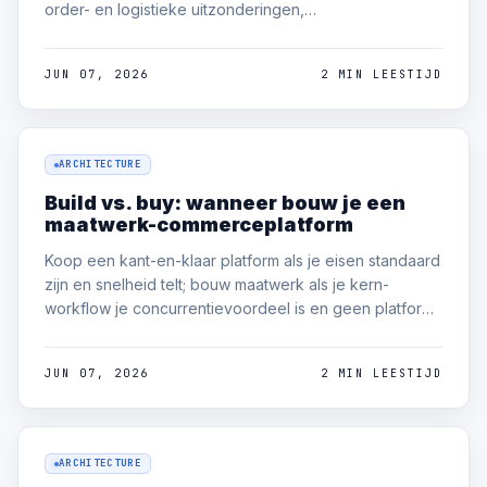
order- en logistieke uitzonderingen,
catalogusverrijking en vraag-monitoring. Het werkende
patroon is een begrensde agent met gedefinieerde
JUN 07, 2026
2 MIN LEESTIJD
tools en een menselijk escalatiepad — geen open
autonoom systeem.
ARCHITECTURE
Build vs. buy: wanneer bouw je een
maatwerk-commerceplatform
Koop een kant-en-klaar platform als je eisen standaard
zijn en snelheid telt; bouw maatwerk als je kern-
workflow je concurrentievoordeel is en geen platform
past zonder zware concessies. De meeste bedrijven
kunnen het beste de commodity kopen en alleen de
JUN 07, 2026
2 MIN LEESTIJD
onderscheidende laag erbovenop bouwen.
ARCHITECTURE