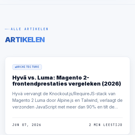
ALLE ARTIKELEN
ARTIKELEN
ARCHITECTURE
Hyvä vs. Luma: Magento 2-
frontendprestaties vergeleken (2026)
Hyvä vervangt de Knockout.js/RequireJS-stack van
Magento 2 Luma door Alpine.js en Tailwind, verlaagt de
verzonden JavaScript met meer dan 90% en tilt de
mobiele Lighthouse-score doorgaans van 30 naar 90+.
Luma blijft alleen zinvol als verouderde module-
JUN 07, 2026
2 MIN LEESTIJD
afhankelijkheden de migratie blokkeren.