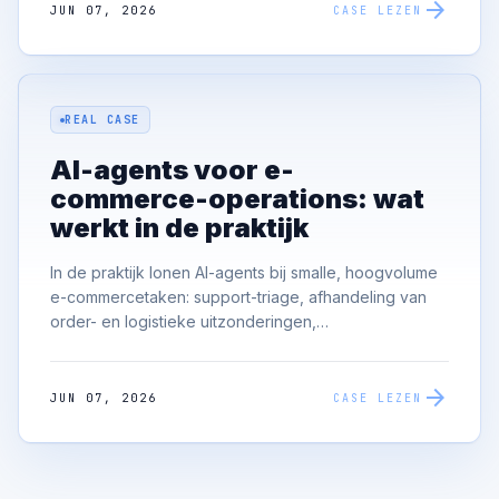
arrow_forward
alleen de onderscheidende laag erbovenop bouwen.
JUN 07, 2026
CASE LEZEN
REAL CASE
AI-agents voor e-
commerce-operations: wat
werkt in de praktijk
In de praktijk lonen AI-agents bij smalle, hoogvolume
e-commercetaken: support-triage, afhandeling van
order- en logistieke uitzonderingen,
catalogusverrijking en vraag-monitoring. Het
werkende patroon is een begrensde agent met
arrow_forward
gedefinieerde tools en een menselijk escalatiepad —
JUN 07, 2026
CASE LEZEN
geen open autonoom systeem.