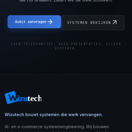
arrow_forward
arrow_outward
Audit aanvragen
SYSTEMEN BEKIJKEN
GEEN TELEFOONTJES. GEEN PRESENTATIES. ALLEEN
SYSTEMEN.
Wizutech bouwt systemen die werk vervangen.
AI- en e-commerce-systeemengineering. Wij bouwen