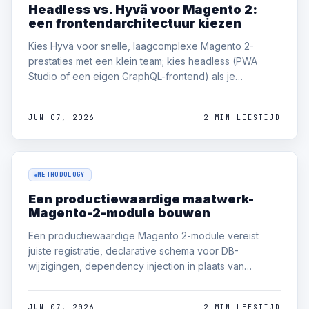
Headless vs. Hyvä voor Magento 2:
een frontendarchitectuur kiezen
Kies Hyvä voor snelle, laagcomplexe Magento 2-
prestaties met een klein team; kies headless (PWA
Studio of een eigen GraphQL-frontend) als je
omnichannel, een apart frontendteam of een
contentplatform buiten commerce nodig hebt. Voor de
JUN 07, 2026
2 MIN LEESTIJD
meeste single-storefronts levert Hyvä headless-
prestaties tegen een fractie van de kosten.
METHODOLOGY
Een productiewaardige maatwerk-
Magento-2-module bouwen
Een productiewaardige Magento 2-module vereist
juiste registratie, declarative schema voor DB-
wijzigingen, dependency injection in plaats van
ObjectManager, service contracts voor API's en tests.
De twee meest voorkomende redenen dat modules
JUN 07, 2026
2 MIN LEESTIJD