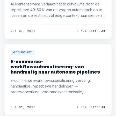
AI-klantenservice verlaagt het ticketvolume door de
repetitieve 40-60% van de vragen automatisch op te
lossen en de rest met volledige context naar mensen
te triëren. Het praktijkpatroon is retrieval over je echte
hulp- en orderdata, vertrouwen-gestuurde auto-
JUN 07, 2026
2 MIN LEESTIJD
antwoorden en een schone overdracht naar mensen
— geen generieke chatbot.
METHODOLOGY
E-commerce-
workflowautomatisering: van
handmatig naar autonome pipelines
E-commerce-workflowautomatisering vervangt
handmatige, repetitieve handelingen —
orderverwerking, voorraadsynchronisatie,
terugbetalingen, leveranciersupdates — door
waarneembare pipelines die je systemen via duidelijk
JUN 07, 2026
2 MIN LEESTIJD
gedefinieerde stappen verbinden. Begin met het
hoogvolume handmatige proces, automatiseer het