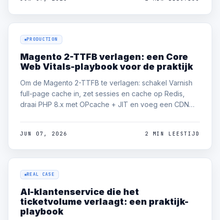
breken bij een upgrade zijn het overslaan van
declarative schema en het lekken van ObjectManager.
PRODUCTION
Magento 2-TTFB verlagen: een Core
Web Vitals-playbook voor de praktijk
Om de Magento 2-TTFB te verlagen: schakel Varnish
full-page cache in, zet sessies en cache op Redis,
draai PHP 8.x met OPcache + JIT en voeg een CDN
toe. De meeste trage winkels zijn traag omdat de full-
page cache uit staat, verkeerd geconfigureerd is of
JUN 07, 2026
2 MIN LEESTIJD
constant wordt geïnvalideerd — los dat eerst op.
REAL CASE
AI-klantenservice die het
ticketvolume verlaagt: een praktijk-
playbook