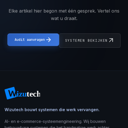
Elke artikel hier begon met één gesprek. Vertel ons
wat u draait.
arrow_forward
arrow_outward
Audit aanvragen
SYSTEMEN BEKIJKEN
Wizutech bouwt systemen die werk vervangen.
AI- en e-commerce-systeemengineering. Wij bouwen
betrouwbare systemen die het handmatige werk achter