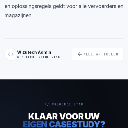
en oplossingsregels geldt voor alle vervoerders en
magazijnen.
Wizutech Admin
code
arrow_back
ALLE ARTIKELEN
WIZUTECH ENGINEERING
// VOLGENDE STAP
KLAAR VOOR UW
EIGEN CASESTUDY?