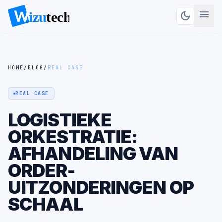
menu
dark_mode
HOME
/
BLOG
/
REAL CASE
REAL CASE
LOGISTIEKE
ORKESTRATIE:
AFHANDELING VAN
ORDER-
UITZONDERINGEN OP
SCHAAL